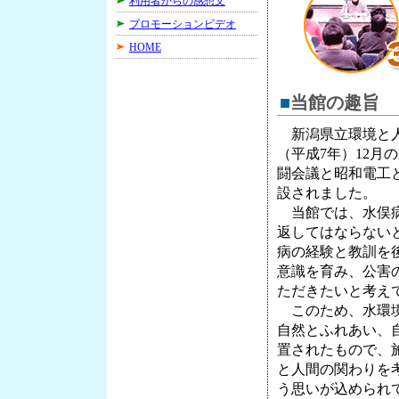
利用者からの感想文
プロモーションビデオ
HOME
■
当館の趣旨
新潟県立環境と人間
（平成7年）12月
闘会議と昭和電工
設されました。
当館では、水俣病
返してはならない
病の経験と教訓を
意識を育み、公害
ただきたいと考え
このため、水環境
自然とふれあい、
置されたもので、
と人間の関わりを
う思いが込められ