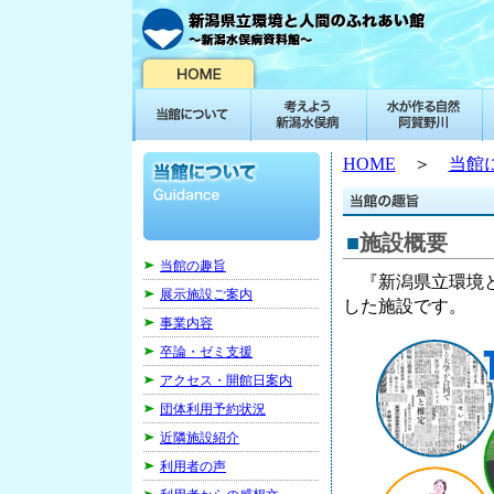
HOME
＞
当館
■
施設概要
当館の趣旨
『新潟県立環境と
展示施設ご案内
した施設です。
事業内容
卒論・ゼミ支援
アクセス・開館日案内
団体利用予約状況
近隣施設紹介
利用者の声