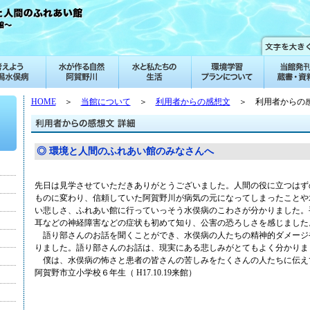
HOME
＞
当館について
＞
利用者からの感想文
＞ 利用者からの感
◎ 環境と人間のふれあい館のみなさんへ
先日は見学させていただきありがとうございました。人間の役に立つはず
ものに変わり、信頼していた阿賀野川が病気の元になってしまったことや
い悲しさ、ふれあい館に行っていっそう水俣病のこわさが分かりました。
耳などの神経障害などの症状も初めて知り、公害の恐ろしさを感じました
語り部さんのお話を聞くことができ、水俣病の人たちの精神的ダメージ
りました。語り部さんのお話は、現実にある悲しみがとてもよく分かりま
僕は、水俣病の怖さと患者の皆さんの苦しみをたくさんの人たちに伝え
阿賀野市立小学校６年生（ H17.10.19来館）