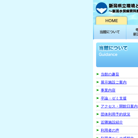
当館の趣旨
展示施設ご案内
事業内容
卒論・ゼミ支援
アクセス・開館日案内
団体利用予約状況
近隣施設紹介
利用者の声