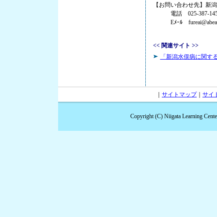
【お問い合わせ先】新潟
電話 025-387-145
Eﾒｰﾙ fureai@abeam.o
<< 関連サイト >>
「新潟水俣病に関す
｜
サイトマップ
｜
サイ
Copyright (C) Niigata Learning Cent